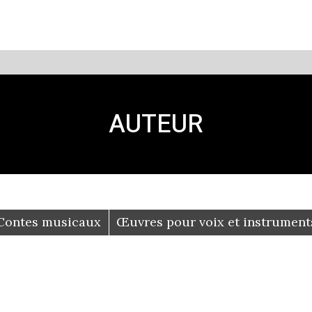
mposition Ph. FORGET
2002
AUTEUR
Contes musicaux
Œuvres pour voix et instrument
HELLÉBORE
ZEITENLIK
mposition Ph. FORGET
Composition Ph. FO
AWATSIHU
CANAA
2019
2018
mposition Ph. FORGET
Composition Ph. FOR
2009
2006