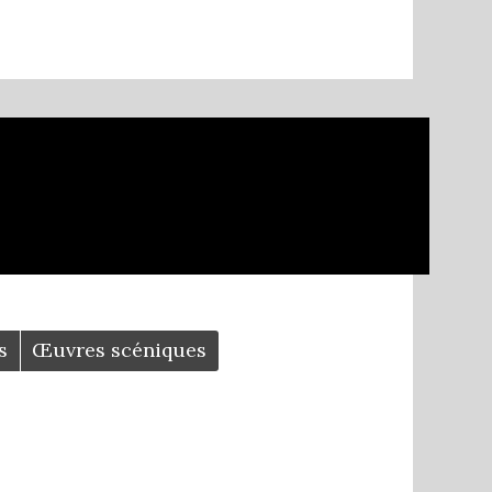
Composition Ph. FORGET
1999
s
Œuvres scéniques
LA SOUPE AUX SOUCIS
RGET
Composition Ph. FORGET
DE LUMIÈRE ET D’EAU
2017
GET
Composition Ph. FORGET
1999