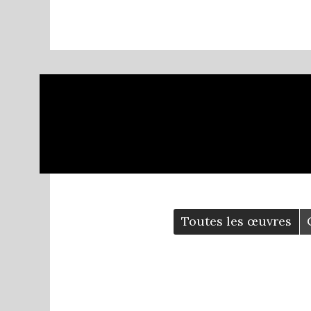
Co
Toutes les œuvres
LES PENSE-BÊTES
Composition Ph. FORGET
Co
ON A VOLÉ L’ÉTOILE!
2021
Composition Ph. FORGET
Co
2015