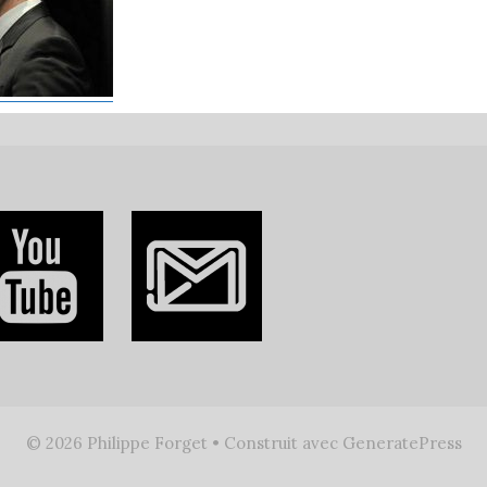
© 2026 Philippe Forget
• Construit avec
GeneratePress