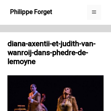
Aller
Philippe Forget
au
Menu
contenu
diana-axentii-et-judith-van-
wanroij-dans-phedre-de-
lemoyne