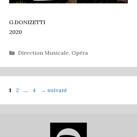
G.DONIZETTI
2020
Catégories
Direction Musicale
,
Opéra
Page
Page
Page
1
2
…
4
→
suivant