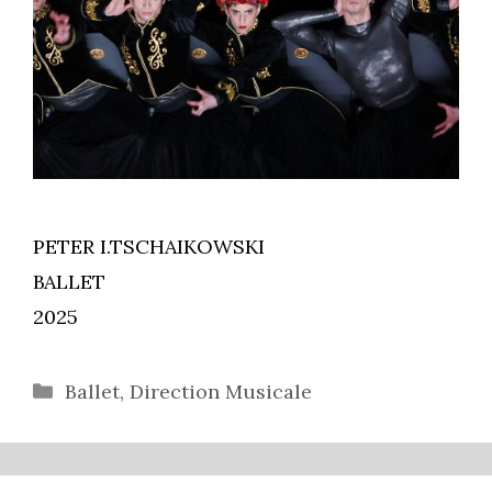
PETER I.TSCHAIKOWSKI
BALLET
2025
Catégories
Ballet
,
Direction Musicale